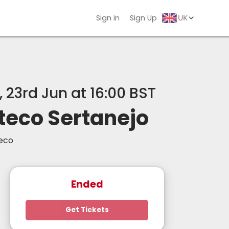
Sign in
Sign Up
, 23rd Jun at 16:00 BST
teco Sertanejo
eco
Ended
Get Tickets