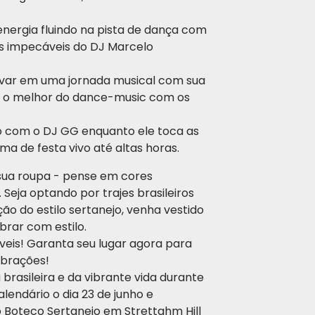
nergia fluindo na pista de dança com
ns impecáveis do DJ Marcelo
evar em uma jornada musical com sua
do o melhor do dance-music com os
 com o DJ GG enquanto ele toca as
a de festa vivo até altas horas.
 sua roupa - pense em cores
 Seja optando por trajes brasileiros
ção do estilo sertanejo, venha vestido
brar com estilo.
íveis! Garanta seu lugar agora para
ibrações!
brasileira e da vibrante vida durante
endário o dia 23 de junho e
 Boteco Sertanejo em Strettahm Hill