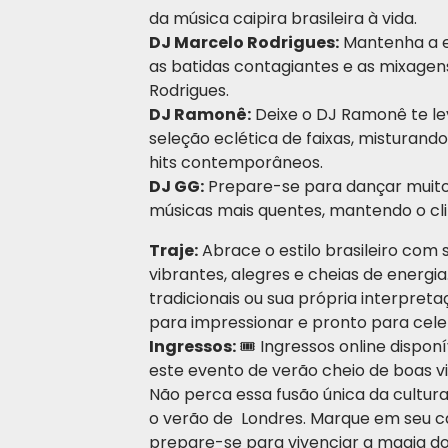
da música caipira brasileira à vida.
DJ Marcelo Rodrigues:
Mantenha a e
as batidas contagiantes e as mixage
Rodrigues.
DJ Ramonê:
Deixe o DJ Ramonê te l
seleção eclética de faixas, misturan
hits contemporâneos.
DJ GG:
Prepare-se para dançar muito
músicas mais quentes, mantendo o clim
Traje:
Abrace o estilo brasileiro com
vibrantes, alegres e cheias de energia.
tradicionais ou sua própria interpreta
para impressionar e pronto para cele
Ingressos:
🎟️ Ingressos online dispon
este evento de verão cheio de boas v
Não perca essa fusão única da cultura 
o verão de Londres. Marque em seu cal
prepare-se para vivenciar a magia do