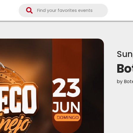
Sun
Bo
by
Bot